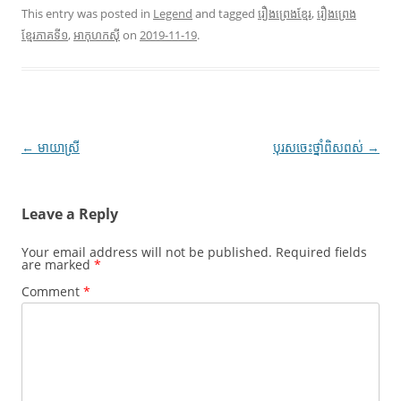
This entry was posted in
Legend
and tagged
រឿងព្រេងខ្មែរ
,
រឿងព្រេង
ខ្មែរភាគទី១
,
អា​កុហក​ស៊ី
on
2019-11-19
.
Post
←
មាយា​ស្រី
បុរស​ចេះ​ថ្នាំ​ពិស​ពស់
→
navigation
Leave a Reply
Your email address will not be published.
Required fields
are marked
*
Comment
*