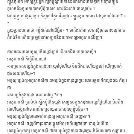
ក្បួន​កុហក មក​ឲ្យ​ខ្ញុំ​បន្តិច ត្បិត​ខ្ញុំ​ស្លាប់​ទៅ​នឹង​ទៅ​នៅ​ឯ​ឋាន​ខ្មោច បើ​គ្មាន​ក្បួន​
កុហក​នឹង​កុហក​ខ្មោច​ស៊ី​ពុំ​បាន​ទេ នោះ​នឹង​ដាច់​ពោះ​ស្លាប់» ។
ឯ​មា​ឮ​ក្មួយ​អង្វរ​ដូច្នោះ ក៏​សួរ​ទៅ​ក្មួយ​វិញ​ថា «ក្បួន​កុហក​នោះ ឯង​ទុក​នៅ​ឯណា? »
។
ក្មួយ​ប្រាប់​ទៅ​មា​ថា «ខ្ញុំ​ដាក់​នៅ​លើ​ធ្នឹម» ។ មា​ក៏​ដាក់​អា​កុហក​ស៊ី​ទុក​ចោល​នៅ​មាត់​
កំពង់​ទឹក ហើយ​ត្រឡប់​ទៅ​រក​ក្បួន​នឹង​យក​មក​ឲ្យ​អា​កុហក​ស៊ី​វិញ។
កាល​នោះ​មាន​មនុស្ស​កើត​ឃ្លង់​ម្នាក់ ដើរ​មក​ជិត​ អា​កុហក​ស៊ី។
អា​កុហក​ស៊ី ក៏​ធ្វើ​និយាយ​ថា
«អញ​មក​តម​ឃ្លង់​ក្នុង​ការុង​នេះ យូរ​ថ្ងៃ​ហើយ មិន​ដឹង​ជា​ហើយ​ឬ​នៅ ឃើញ​ហាក់​
ដូច​សះ​ជា​ហើយ»។
មនុស្ស​ឃ្លង់​ឮ​អា​កុហក​ស៊ី​ថា តម​ឃ្លង់​ក្នុង​ការុង​ដូច្នោះ​ ដោយ​ខ្លួន​កើត​ឃ្លង់​ផង ក៏​សួរ​
ថា
«តម​ឃ្លង់​ក្នុង​ការុង​នេះ​បាន​ជា​ឬ ?» ។
អា​កុហក​ស៊ី​ ប្រាប់​ថា​​ ត្បិត​ខ្ញុំ​កើត​ឃ្លង់ គេ​ឲ្យ​តម​ក្នុង​ការុង​នេះ​យូរ​ថ្ងៃ​ហើយ មិន​ដឹង​
ជា​ហើយ​ឬ​នៅ​ទេ​​ អាណិត​ស្រាយ​មាត់​ការុង​ឲ្យ​ខ្ញុំ​បន្តិច»។
មនុស្ស​ឃ្លង់​ក៏​ស្រាយ​មាត់​ការុង​ឲ្យ​ អា​កុហក​ស៊ី​ ចេញ​មក។
អា​កុហក​ស៊ី​ ចេញ​ពី​ការុង​បោស​ខ្លួន​មើល ហើយ​ប្រាប់​ថា​ ជា​ឃ្លង់​ហើយ !
អា​គម្លង់​ឮ​ពាក្យ​ អា​កុហក​ស៊ី​ ថា​តម​ឃ្លង់​ក្នុង​ការុង​ជា​ដូច្នោះ ក៏​និយាយ​ថា ​ឲ្យ​គ្នា​តម​