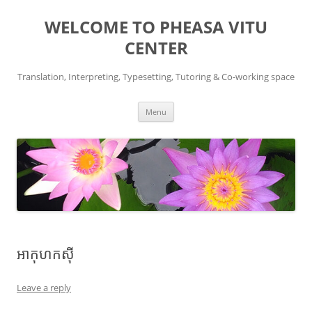
WELCOME TO PHEASA VITU
CENTER
Translation, Interpreting, Typesetting, Tutoring & Co-working space
Skip
Menu
to
content
អា​កុហក​ស៊ី
Leave a reply