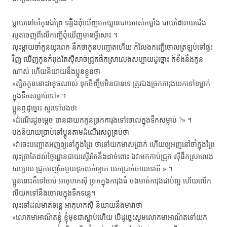
ម្ដាយ​នៅ​ចាំ​កូន​ឯ​ព្រៃ ទន្ទឹង​ពុំ​ឃើញ​មក​ឃ្លាន​បាយ​អស់​កម្លាំង រោយ​ដៃ​រោយ​ជើង
របូត​ចេញ​ពី​លើ​កញ្ជើ​ពុំ​ឃើញ​មាន​អ្វី​សោះ ។
លុះ​ម្ដាយ​ចាំ​កូន​យូរ​ពេក នឹក​ថា​កូន​បញ្ឆោត​ហើយ ក៏​លែង​កញ្ជើ​ចោល​ត្រឡប់​ទៅ​ផ្ទះ​
វិញ ឃើញ​កូន​កំពុង​តែ​ស៊ី​សាច់​ជ្រូក​ផឹក​ស្រា​លេង​សប្បាយ​ដូច្នោះ ក៏​ខឹង​នឹង​កូន​
ណាស់ ហើយ​និយាយ​នឹង​ប្អូន​ខ្លួន​ថា
«ត្បិត​កូន​នោះ​វា​ខូច​ណាស់ ទុក​ចិញ្ចឹម​មិន​បាន​ទេ ត្រូវ​ឯង​ច្រក​ការុង​យក​ទៅ​ទម្លាក់​
ក្នុង​ទឹក​សម្លាប់​ទៅ» ។
ប្អូន​ឮ​ដូច្នោះ សួរ​ទៅ​បង​ថា
«ដំណើរ​ដូចម្ដេច បាន​ជា​យក​កូន​ច្រក​ការុង​​ទៅ​ចោល​ក្នុង​ទឹក​សម្លាប់ ?» ។
បង​និយាយ​ប្រាប់​ទៅ​ប្អូន​តាម​ដំណើរ​សព្វ​គ្រប់​ថា
«វា​ចេះ​បញ្ឆោត​អញ​ឲ្យ​ទៅ​ក្នុង​ព្រៃ ថា​ទៅ​យក​មាស​ប្រាក់ ហើយ​ឲ្យ​អញ​នៅ​ចាំ​ក្នុង​ព្រៃ
លុះ​ត្រា​តែ​ដល់​ថ្ងៃ​ឃ្លាន​បាយ​ស្ទើរ​តែ​នឹង​ដាច់​ពោះ ឯ​វា​មក​កាប់​ជ្រូក ស៊ី​ផឹក​ស្រា​លេង​
សប្បាយ ជ្រូក​អញ​តែ​មួយ​ទុក​លក់​ឲ្យ​គេ យក​ប្រាក់​ចាយ​ទេ​តើ » ។
ប្អូន​នោះ​ក៏​ទៅ​ចាប់​ អា​កុហក​ស៊ី​ ច្រក​ក្នុង​ការុង​ធំ ចង​មាត់​ការុង​ជាប់​ល្អ ហើយ​លើក​
លី​យក​ទៅ​នឹង​ចោល​ក្នុង​ទឹក​ទន្លេ។
លុះ​ទៅ​ដល់​មាត់​ទន្លេ​ អា​កុហក​ស៊ី និយាយ​នឹង​មា​វា​ថា
«លោក​មា​អាណិត​ខ្ញុំ ខ្ញុំ​មុខ​ជា​ស្លាប់​ហើយ បើ​ដូច្នេះ​សូម​លោក​មា​អាណិត​ទៅ​យក​