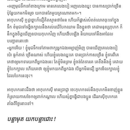
«អញ​មុជ​ទឹក​ទៅ​ខាង​ក្រោម មាន​គេ​លេង​បៀ​ អញ​លេង​ឈ្នះ បាន​កាស​ប្រាក់​ច្រើន
ប៉ុន្តែ​យក​មក​មិន​រួច យក​បាន​តែ​មួយ​ត្រណោត​មក»។
អា​កុហក​ស៊ី ឮ​ដូច្នោះ​ក៏​ជឿ​គិត​ស្មាន​ថា​មែន ហើយ​ក៏​ផ្លាស់​សំពត់​លោត​ចុះ​ទៅ​ក្នុង​
ទឹក ខំ​មុជ​ទៅ​ទង្គិច​ក្បាល​នឹង​គល់​ឈើ​បែក​ឈាម ដឹង​ខ្លួន​ថា គេ​ជា​មនុស្ស​កុហក ​ក៏​
នឹក​ក្នុង​ចិត្ត​ឃើញ​ឧបាយ​កុហក​វិញ ហើយ​ងើប​ឡើង និយាយ​ទៅ​នឹង​អា​ដែល​
បញ្ឆោត​នោះ​ថា
«អ្នក​អើយ ! ខ្ញុំ​មុជ​ទឹក​ទៅ​តាម​ពាក្យ​អ្នក​ឯង​អម្បាញ់មិញ បាន​ឃើញ​គេ​លេង​បៀ
ប៉ោ ធួ​កំតាត់​ ច្រើន​ណាស់ ហើយ​ខ្ញុំ​លេង​ឈ្នះ​គេ បាន​ប្រាក់​កាស​ច្រើន ខ្ញុំ​ទារ​ពី​គេ
គេ​ថា​ឲ្យ​មក​ទារ​យក​ពី​អ្នក​ឯង​នេះ តែ​ខ្ញុំ​មិន​ព្រម ខ្ញុំ​ចង់​តែ​ទារគេ គេ​ខឹង​នឹង​ខ្ញុំ​ គេ​វាយ​
ខ្ញុំ​បែក​ក្បាល ហើយ​គេ​ថា ឲ្យ​ខ្ញុំ​មក​យក​ពី​អ្នក​ឯង បើ​អ្នក​មិន​ជឿ​​ អ្នក​មើល​ក្បាល​ខ្ញុំ​
ដែល​បែក​នេះ​ចុះ។
អា​កុហក​នោះដឹង​ថា​ អា​កុហក​ស៊ី​ មាន​ប្រាជ្ញា ចេះ​កុហក​ទល់​នឹង​កុហក​មិន​ចាញ់​ខ្លួន
ក៏​ស្រាយ​កាស​ចែក​ឲ្យ​ពាក់​កណ្ដាល ហើយ​សុំ​គ្នា​ធ្វើ​ជា​បងប្អូន ដើរ​រក​ស៊ី​កុហក​គេ​
តាំង​ពី​ថ្ងៃ​នោះ​ទៅ។
បន្លា​មុត យក​បន្លា​ជោះ !