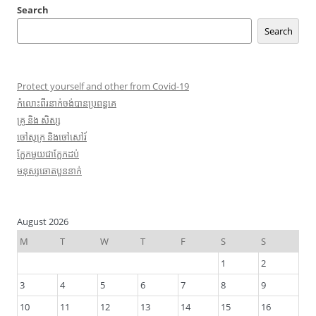
Search
Search
Protect yourself and other from Covid-19
កំលោះ​ពីរ​នាក់ចង់​បាន​ប្រពន្ធ​គេ
​គ្រូ​ និង សិស្ស
​ចៅ​សុក្រ និង​ចៅ​សៅរ៍
ក្អែក​មួយ​ជា​ក្អែក​ដប់
មនុស្សឆោតបួននាក់
August 2026
M
T
W
T
F
S
S
1
2
3
4
5
6
7
8
9
10
11
12
13
14
15
16