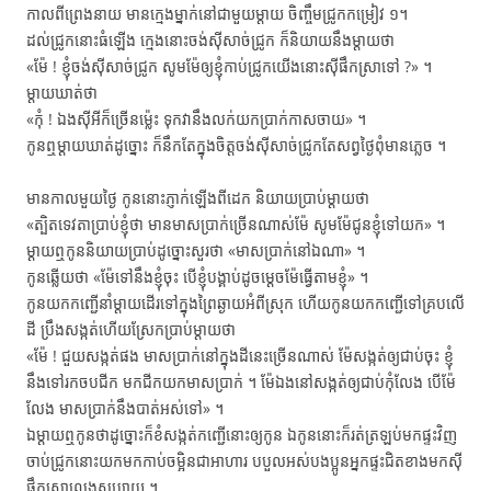
កាល​ពីព្រេងនាយ មាន​ក្មេង​ម្នាក់​នៅ​ជា​មួយ​ម្ដាយ ចិញ្ចឹម​ជ្រូក​កម្រៀវ ១។
ដល់​ជ្រូក​នោះ​ធំ​ឡើង ក្មេង​នោះ​ចង់​ស៊ី​សាច់​ជ្រូក ក៏​និយាយ​នឹង​ម្ដាយ​ថា
«ម៉ែ ! ខ្ញុំ​ចង់​ស៊ី​សាច់​ជ្រូក សូម​ម៉ែ​ឲ្យ​ខ្ញុំ​កាប់​ជ្រូក​យើង​នោះ​ស៊ី​ផឹក​ស្រា​ទៅ ?» ។
ម្ដាយ​ឃាត់​ថា
«កុំ ! ឯង​ស៊ី​អី​ក៏​ច្រើន​ម្ល៉េះ ទុក​វា​នឹង​លក់​យក​ប្រាក់​កាស​ចាយ» ។
កូន​ឮ​ម្ដាយ​ឃាត់​ដូច្នោះ ក៏​នឹក​តែ​ក្នុង​ចិត្ត​ចង់​ស៊ី​សាច់​ជ្រូក​តែ​សព្វ​ថ្ងៃ​ពុំ​មាន​ភ្លេច ។
មាន​កាល​មួយ​ថ្ងៃ​ កូន​នោះ​ភ្ញាក់​ឡើង​ពី​ដេក និយាយ​ប្រាប់​ម្ដាយ​ថា
«ត្បិត​ទេវតា​ប្រាប់​ខ្ញុំ​ថា មាន​មាស​ប្រាក់​ច្រើន​ណាស់​ម៉ែ សូម​ម៉ែ​ជូន​ខ្ញុំ​ទៅ​យក» ។
ម្ដាយ​ឮ​កូន​និយាយ​ប្រាប់​ដូច្នោះ​សួរ​ថា «មាស​ប្រាក់​នៅ​ឯណា» ។
កូន​ឆ្លើយ​ថា «ម៉ែ​ទៅ​នឹង​ខ្ញុំ​ចុះ បើ​ខ្ញុំ​បង្គាប់​ដូចម្ដេច​ម៉ែ​ធ្វើ​តាម​ខ្ញុំ» ។
កូន​យក​កញ្ជើ​នាំ​ម្ដាយ​ដើរ​ទៅ​ក្នុង​ព្រៃ​ឆ្ងាយ​អំពី​ស្រុក ហើយ​កូន​យក​កញ្ជើ​ទៅ​គ្រប​លើ​
ដី ប្រឹង​សង្កត់​ហើយ​ស្រែក​ប្រាប់​ម្ដាយ​ថា
«ម៉ែ ! ជួយ​សង្កត់​ផង មាស​ប្រាក់​នៅ​ក្នុង​ដី​នេះ​ច្រើន​ណាស់ ម៉ែ​សង្កត់​ឲ្យ​ជាប់​ចុះ ខ្ញុំ​
នឹង​ទៅ​រក​ចប​ជីក មក​ជីក​យក​មាស​ប្រាក់ ។ ម៉ែ​ឯង​នៅ​សង្កត់​ឲ្យ​ជាប់​កុំ​លែង បើ​ម៉ែ​
លែង មាស​ប្រាក់​នឹង​បាត់​អស់​ទៅ» ។
ឯ​ម្ដាយ​ឮ​កូន​ថា​ដូច្នោះ​ក៏​ខំ​សង្កត់​កញ្ជើ​នោះ​ឲ្យ​កូន ឯ​កូន​នោះ​ក៏​រត់​ត្រឡប់​មក​ផ្ទះ​វិញ
ចាប់​ជ្រូក​នោះ​យក​មក​កាប់​ចម្អិន​ជា​អាហារ បបួល​អស់​បងប្អូន​អ្នក​ផ្ទះ​ជិត​ខាង​មក​ស៊ី​
ផឹក​ស្រា​លេង​សប្បាយ ។