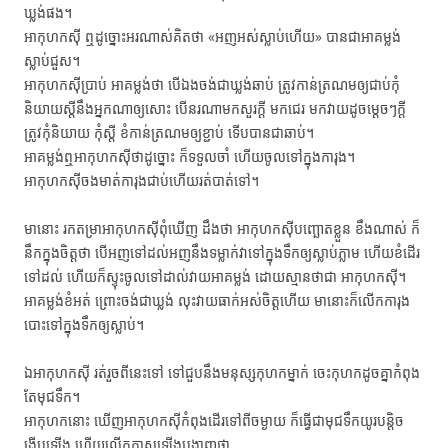
ឃ្លង់​ផង។
អា​កុហក​ស៊ី​ ឮ​ដូច្នោះ​អរ​ណាស់​គិត​ថា «អញ​អស់​ស្លាប់​ហើយ» បាន​ជា​អា​គម្លង់​
ស្លាប់​ជួស។
អា​កុហក​ស៊ី​ប្រាប់​ អា​គម្លង់​ថា បើ​ឯង​ចង់​ជា​ឃ្លង់​ឆាប់ ត្រូវ​កាន់​ត្រណម​ឲ្យ​ជាប់​កុំ​
និយាយ​ស្ដី​នឹង​អ្នកណា​ឲ្យ​សោះ បើ​នរណា​មក​សួរ​ក្ដី មក​ជេរ មក​វាយ​ដូចម្ដេចៗ​ក្ដី
ត្រូវ​កុំ​និយាយ កុំ​ស្ដី ខំ​កាន់​ត្រណម​ឲ្យ​ខ្ជាប់ ទើប​បាន​ជា​ឆាប់។
អា​គម្លង់​ឮ​អា​កុហក​ស៊ី​ថា​ដូច្នោះ ក៏​ទទួល​ចាំ​ ហើយ​ចូល​ទៅ​ក្នុង​ការុង។
អា​កុហក​ស៊ី​ចង​មាត់​ការុង​ជាប់​ហើយ​រត់​បាត់​ទៅ។
មា​នោះ រក​តម្រា​អា​កុហក​ស៊ី​ពុំ​ឃើញ ដឹង​ថា អា​កុហក​ស៊ី​បញ្ឆោត​ខ្លួន​ ខឹង​ណាស់ ក៏​
នឹក​ក្នុង​ចិត្ត​ថា បើ​អញ​ទៅ​ដល់​អញ​នឹង​ទម្លាក់​វា​ទៅ​ក្នុង​ទឹក​ឲ្យ​ស្លាប់​ភ្លាម ហើយ​ខំ​ដើរ​
ទៅ​ដល់​ ហើយ​ក៏​ស្ទុះ​ចូល​ទៅ​ដាល់​វាយ​អា​គម្លង់ ដោយ​ស្មាន​ថា​ជា ​អា​កុហក​ស៊ី។
អា​គម្លង់​ខំ​អត់​ ព្រោះ​ចង់​ជា​ឃ្លង់ លុះ​វាយ​ធាក់​អស់​ចិត្ត​ហើយ មា​នោះ​ក៏​លើក​ការុង​
បោះ​ទៅ​ក្នុង​ទឹក​ឲ្យ​ស្លាប់។
ឯ​អា​កុហក​ស៊ី រត់​រួច​ពី​នេះ​ទៅ ទៅជួប​នឹង​មនុស្ស​កុហក​ម្នាក់ ចេះ​កុហក​ដូច​គ្នា​កំពុង​
តែ​មុជ​ទឹក។
អា​កុហក​នោះ ឃើញ​អា​កុហក​ស៊ី​កំពុង​ដើរ​ទៅ​ពី​ចម្ងាយ ក៏​ធ្វើ​ជា​មុជ​ទឹក​យូរ​បន្តិច​
ងើប​ឡើង ហើយ​លើក​កាស​ឡើង​បង្ហាញ​ថា