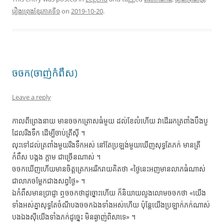
រឿងព្រេងខ្មែរភាគទី១
on
2019-10-20
.
ចចក(ចាញ់កំពឹស)
Leave a reply
កាល​ពី​ព្រេងនាយ មាន​ចចក​ត្រោស​ធំ​មួយ ដល់​ខែ​លំហើយ វា​ដើរ​រក​ត្រពាំង​បឹងបួ​
ដែល​រីង​ទឹក ដើម្បី​ចាប់​ត្រី​ស៊ី ។
លុះ​ទៅ​ដល់​ត្រពាំង​មួយ​រីង​ទឹក​អស់ នៅ​តែ​ប្រឡង់​មួយ​ឃើញ​សុទ្ធតែ​ភក់ មាន​ត្រី
កំពឹស បង្កង ក្ដាម ជា​ច្រើន​ណាស់ ។
ចចក​ឃើញ​ហើយ​មាន​ចិត្ត​ត្រេកអរ​រីករាយ​គិត​ថា «ថ្ងៃ​នេះ​អញ​មាន​លាភ​ធំ​ណាស់
ជា​លាភ​ចម្លែក​ជាង​សព្វ​ថ្ងៃ» ។
ឯ​កំពឹស​មាន​ប្រាជ្ញា ឮ​ចចក​ថា​ដូច្នោះ​ហើយ ក៏​និយាយ​លួងលោម​ចចក​ថា «យើង​
ទាំងអស់​គ្នា​សុទ្ធ​តែ​ចំណី​បង​ចចក​ឯង​ទាំងអស់​ហើយ ប៉ុន្តែ​យើង​ប្រឡាក់​ភក់​ណាស់
បង​ឯង​ស៊ី​យើង​ទាំង​ភក់​ដូច្នេះ មិន​ឆ្ងាញ់​ពិសា​ទេ» ។