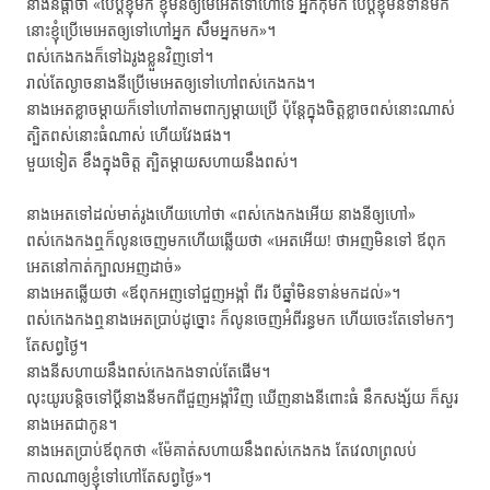
នាង​នី​ផ្ដាំ​ថា «បើ​ប្ដី​ខ្ញុំ​មក ខ្ញុំ​មិន​ឲ្យ​មេ​អេត​ទៅ​ហៅ​ទេ អ្នក​កុំ​មក បើ​ប្ដី​ខ្ញុំ​មិន​ទាន់​មក​
នោះខ្ញុំ​ប្រើ​មេ​អេត​ឲ្យ​ទៅ​ហៅ​អ្នក សឹម​អ្នក​មក»។
ពស់​កេងកង​ក៏​ទៅ​ឯ​រូង​ខ្លួន​វិញ​ទៅ។
រាល់​តែ​ល្ងាច​នាង​នី​ប្រើ​មេ​អេត​ឲ្យ​ទៅ​ហៅ​ពស់​កេងកង។
នាង​អេត​ខ្លាច​ម្ដាយ​ក៏​ទៅ​ហៅ​តាម​ពាក្យ​ម្ដាយ​ប្រើ ប៉ុន្តែ​ក្នុង​ចិត្ត​ខ្លាច​ពស់​នោះ​ណាស់
ត្បិត​ពស់​នោះ​ធំ​ណាស់ ហើយ​វែង​ផង។
មួយ​ទៀត ខឹង​ក្នុង​ចិត្ត ត្បិត​ម្ដាយ​សហាយ​នឹង​ពស់។
នាង​អេត​ទៅ​ដល់​មាត់​រូង​ហើយ​ហៅ​ថា «ពស់​កេងកង​អើយ នាង​នី​ឲ្យ​ហៅ»
ពស់​កេងកង​ឮ​ក៏​លូន​ចេញ​មក​ហើយ​ឆ្លើយ​ថា «អេត​អើយ! ថា​អញ​មិន​ទៅ ​ឪពុក​
អេត​នៅ​កាត់​ក្បាល​អញ​ដាច់»
នាង​អេត​ឆ្លើយ​ថា «ឪពុក​អញ​ទៅ​ជួញ​អង្កាំ ពីរ បី​ឆ្នាំ​មិន​ទាន់​មក​ដល់»។
ពស់​កេងកង​ឮ​នាង​អេត​ប្រាប់​ដូច្នោះ ក៏​លូន​ចេញ​អំពី​រន្ធ​មក ហើយ​ចេះ​តែ​ទៅ​មក​ៗ​
តែ​សព្វ​ថ្ងៃ។
នាង​នី​សហាយ​នឹង​ពស់​កេងកង​ទាល់​តែ​ផើម។
លុះ​យូរ​បន្តិច​ទៅ​ប្ដី​នាង​នី​មក​ពី​ជួញ​អង្កាំ​វិញ ឃើញ​នាង​នី​ពោះ​ធំ ​នឹក​សង្ស័យ ក៏​សួរ​
នាង​អេត​ជា​កូន។
នាង​អេត​ប្រាប់​ឪពុក​ថា «ម៉ែ​គាត់​សហាយ​នឹង​ពស់​កេងកង តែ​វេលា​ព្រលប់​
កាលណា​ឲ្យ​ខ្ញុំ​ទៅ​ហៅ​តែ​សព្វ​ថ្ងៃ»។