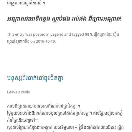
ជា​គ្រូ​បា​អាចារ្យ​ទាំងអស់ ។
អណ្ដាត​ជា​អាទិ​កន្លង ស្លាប់​ផង រស់​ផង ពីព្រោះ​អណ្ដាត!
This entry was posted in
Legend
and tagged
ចចក
,
រឿងព្រេងខ្មែរ
,
រឿង
ព្រេងខ្មែរភាគទី១
on
2019-10-19
.
មនុស្ស​ពីរ​នាក់​នៅ​ផ្ទះ​ជិត​គ្នា
Leave a reply
កាល​ពី​ព្រេងនាយ មាន​បុរស​ពីរ​នាក់​នៅ​ផ្ទះ​ជិត​គ្នា ។
ថ្ងៃ​មួយ​បុរសទាំងពីរ​នាក់​នោះ​បបួល​គ្នា​ទៅ​ដាក់​អន្ទាក់​សត្វ ។ ដល់​ថ្ងៃ​រសៀល​គង​ភ្នំ
ក៏​នាំ​គ្នា​ដើរ​ចេញ​ទៅ ។
លុះ​ដល់​ព្រៃ​ជា​កន្លែង​ដាក់​អន្ទាក់ បុរសទី​មួយ​ថា « ខ្ញុំ​នឹង​ដាក់​នៅ​គល់​ឈើ​នេះ ត្បិត​