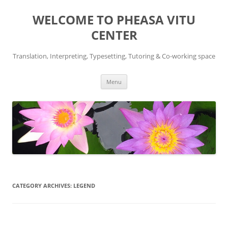
WELCOME TO PHEASA VITU
CENTER
Translation, Interpreting, Typesetting, Tutoring & Co-working space
Skip
Menu
to
content
CATEGORY ARCHIVES:
LEGEND