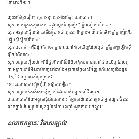
ចៅ​នោះ​ក៏​អរ ។
លុះ​ដល់​ថ្ងៃ​រសៀល សុភា​ទន្សាយ​ទៅ​ដល់​ផ្ទះ​សុភា​សេក។
សុភា​សេក​ស្រែក​សួរ​មក​ថា «ដូចម្ដេច​ក៏​យូរ​ម្ល៉េះ ? ក្ដី​ចាញ់​គេ​ហើយ» ។
សុភា​ទន្សាយ​ឆ្លើយ​ថា «យើង​ខ្ញុំ​បាន​ជា​យូរ​នេះ ពីព្រោះ​អាល័យ​តែ​មើល​ត្រី​ក្រាញ់​ហើរ​
ឡើង​ស៊ី​ស្លឹក​អំពិល» ។
សុភា​សេក​ថា «ពី​ជីដូន​ជីតា​មក​គ្មាន​នរណា​ដែល​ឃើញ​ដែល​ឮ​ថា ត្រី​ក្រាញ់​ឡើង​ស៊ី​
ស្លឹក​អំពិល​ទេ» ។
សុភា​ទន្សាយ​ឆ្លើយ​ថា «ពី​ជីដូន​ជីតា​ពី​ម៉ែ​ពី​ឪ​បង្កើត​មក នរណា​ដែល​ឃើញ​ដែល​ឮ​
ថា អន្ទាក់​នៅ​ដី​មិន​ជាប់​សត្វ​ទៅ​ជាប់​ឯ​អន្ទាក់​នៅ​ចុង​ឈើ​វិញ ហើយ​សត្វ​ជើង​បួន​
ផង, ដែល​ឮ​ទេ​អស់​អ្នក​ស្រុក?
នោះ​សុភា​សេក​ស្ងៀម​ពុំ​ហ៊ាន​ស្ដី​តប​ទៀត ។
សុភា​ទន្សាយ​ក៏​កាត់​សេចក្ដី​ឲ្យ​ចៅ​ដែល​ដាក់​អន្ទាក់​នៅ​ដី​ឈ្នះ។
ឯ​សុភា​សេក​ដែល​អង្គុយ​ធ្វើ​ជា​សុភា​នោះ ក៏​ខ្មាស​ដោយ​សារ​ខ្លួន​ជា​អ្នក​ល្មោភ​ជំនូន​
សាច់​ក្ដាន់ ក៏​ស្ងៀម​បែរ​មុខ​ផ្ទប់​ទៅ​ខាង​ជញ្ជាំង​ដូច​ឆ្មា​លប​កណ្ដុរ ។
លាភ​ឥត​ខ្មាស វិនាស​ច្បាប់!